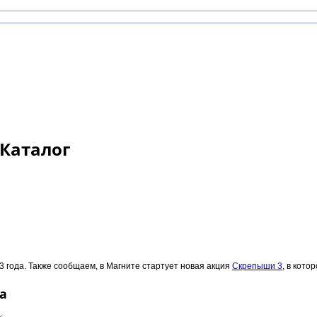
 Каталог
23 года. Также сообщаем, в Магните стартует новая акция
Скрепыши 3
, в кото
а