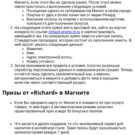
Магнита, если этого Вы не сделали ранее. После этого можно
смело приступать к выполнению следующих условий.
Посещение одного из супермаркетов Магнит в своём городе.
Покупка от двух и более пачек чая от марки Ричард.
Внесение оплаты за покупки с использованием карточки
лояльности для получения бонусов.
На следующем этапе нужно взять кассовый чек, зайти на портал
конкурса по ссылке
richard-promo-m.ru
и зарегистрировать
имеющийся чек. Но изначально нужно завести учётную запись.
Стандартная процедура, которая состоит из заполнения анкеты. В
ней просят указать следующие данные:
Фамилия;
Имя;
Адрес электронной почты;
Номер сотового.
Затем принимаем все правила и условия, попутно разрешая
обработку персональных данных и завершаем регистрацию. Теперь
остаётся лишь сделать заключительный шаг, а именно,
авторизоваться в аккаунте и добавить фото чека в хорошем
качестве через соответствующий раздел.
Призы от «Richard» в Магните
Если Вы оформите карту от Магнита и покажете её при оплате
товара, то вам будет в автоматическом режиме зачислен
гарантированный приз в виде 30 бонусных баллов.
Что касается других подарков, то это эксклюзивный сервиз для
чаепития в английском стиле. Такие призы будут разыгрываться
организаторами каждые 7 дней.